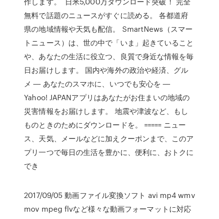
作します。 ‎ 日米5,000万ダウンロード突破！ 完全
無料で話題のニュースがすぐに読める。 各都道府
県の地域情報や天気も配信。 SmartNews（スマー
トニュース）は、世の中で「いま」起きていること
や、あなたの生活に役立つ、良質で身近な情報を毎
日お届けします。 国内や海外の政治や経済、グル
メ ‎― あなたのスマホに、いつでも安心を ―
Yahoo! JAPANアプリはあなたがお住まいの地域の
災害情報をお届けします。 地震や津波など、もし
ものときのためにダウンロードを。 ===== ニュー
ス、天気、メールなどに加えクーポンまで、このア
プリ一つで毎日の生活を豊かに、便利に、おトクに
でき
2017/09/05 動画ファイル変換ソフト avi mp4 wmv
mov mpeg flvなど様々な動画フォーマットに対応